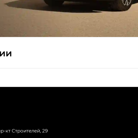
сии
ПРЕМИУМ — SX PREMIUM
РЕМИУМ — SX PREMIUM, Эс Тэ — ST
T) в комплектации Экс ПРЕМИУМ — EX PREMIUM
— EX, Экс ПРЕМИУМ — EX Premium
пр-кт Строителей, 29
Джи Эс 8 ТРЭВЕЛЛЕР — GS8 TRAVELLER, Джи Икс ПРЕ