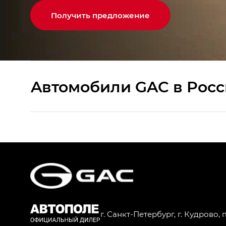
Получить предложение
Aвтомобили GAC в Рос
S9 — Эс 9 (S9) в комплектации Эс Икс 
S7 — Эс 7 (S7) в комплектациях Эс Икс П
HYPTEC HT — Хайптек Эйч Ти (HYPTEC H
AION V — Айон Ви в комплектациях Экс 
г. Санкт-Петербург, г. Кудрово, 
GS8 — Джи Эс 8 (GS8) в комплектациях 