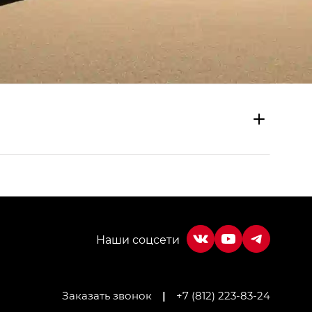
Заказать звонок
|
+7 (812) 223-83-24
МИУМ — GX PREMIUM, Джи Эти — GT, Джи Эль —