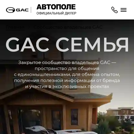
Главная
Сообщество владельцев GAC
С
Закрытое сообщество владельцев GAC —
пространство для общения
с единомышленниками, для обмена опытом,
получения полезной информации от бренда
и участия в эксклюзивных проектах