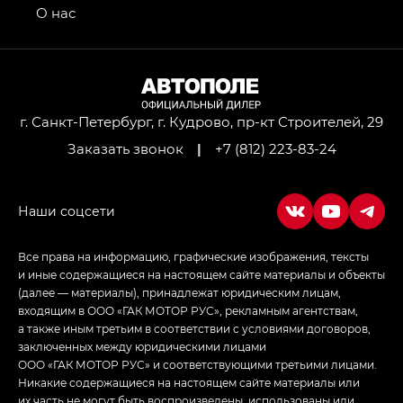
привод — GB AWD, Джи Эль Полный привод —
О нас
GL AWD
M8 — Эм 8 (M8) в комплектациях Джи Эль — GL,
Джи Ти — GT, Джи Икс — GX,
Джи Икс ПРЕМИУМ — GX PREMIUM, ЛАУНЖ —
LOUNGE
г. Санкт-Петербург, г. Кудрово, пр-кт Строителей, 29
Заказать звонок
|
+7 (812) 223-83-24
Empow — Эмпау (Empow) в комплектации
Джи Эс — GS, Джи Эль с элементы экстерьера
в спортивном стиле — GL
(S-Style)
Все права на информацию, графические изображения, тексты
и иные содержащиеся на настоящем сайте материалы и объекты
(далее — материалы), принадлежат юридическим лицам,
входящим в ООО «ГАК МОТОР РУС», рекламным агентствам,
а также иным третьим в соответствии с условиями договоров,
заключенных между юридическими лицами
ООО «ГАК МОТОР РУС» и соответствующими третьими лицами.
Никакие содержащиеся на настоящем сайте материалы или
их часть не могут быть воспроизведены, использованы или